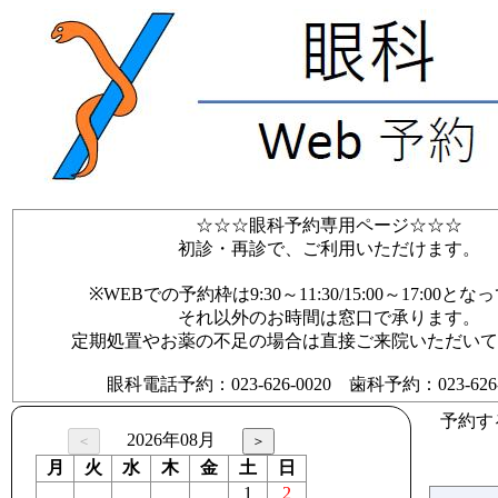
☆☆☆眼科予約専用ページ☆☆☆
初診・再診で、ご利用いただけます。
※WEBでの予約枠は9:30～11:30/15:00～17:00と
それ以外のお時間は窓口で承ります。
定期処置やお薬の不足の場合は直接ご来院いただいて
眼科電話予約：023-626-0020 歯科予約：023-626-0
予約す
2026年08月
月
火
水
木
金
土
日
1
2